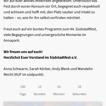
wir auf euer aktives Mitwirken
angewiesen: Unterstützt das
Fest durch euren Konsum vor
Ort, begegnet euch respektvoll
und achtsam und helft mit, den Platz
sauber und intakt zu
halten – so, wie ihr ihn selbst vorfinden möchtet.
Freut euch auf ein buntes Programm zum 44. Südstadtfest,
viele
Begegnungen und unvergessliche Momente im
Annapark.
Wir freuen uns auf euch!
Herzlichst Euer Vorstand im Südstadtfest e.V.
Anna Schwarm, Sarah Körber, Andy Blenk
und Wendelin
Reichl (KUF im südpunkt)
3
3
0
1
3
0
1
2
7
:
:
:
Tage
Stunden
Minuten
Sekunden