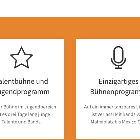
alentbühne und
Einzigartiges
ugendprogramm
Bühnenprogra
er Bühne im Jugendbereich
Auf ein immer tanzbares L
t es drei Tage lang junge
ist Verlass! Mit Bands 
Talente und Bands.
Maffeiplatz bis Mexico C